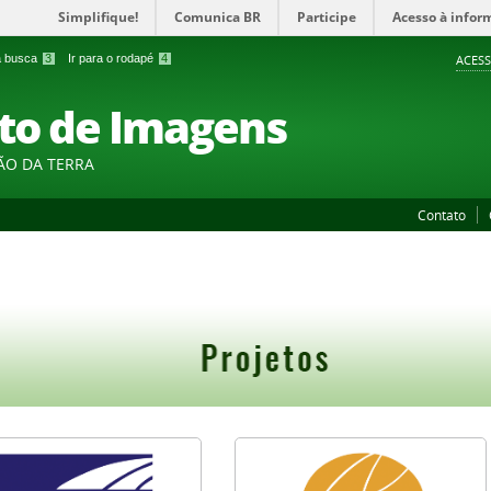
Simplifique!
Comunica BR
Participe
Acesso à infor
 a busca
3
Ir para o rodapé
4
ACESS
to de Imagens
ÃO DA TERRA
Contato