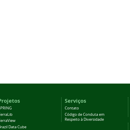
Projetos
Serviços
SPRING
Contato
TerraLib
Código de Conduta em
Respeito à Diversidade
TerraView
Brazil Data Cube