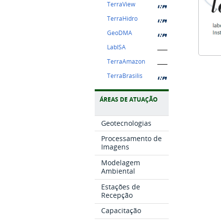
TerraView
TerraHidro
GeoDMA
LabISA
____
TerraAmazon
____
TerraBrasilis
ÁREAS DE ATUAÇÃO
Geotecnologias
Processamento de
Imagens
Modelagem
Ambiental
Estações de
Recepção
Capacitação