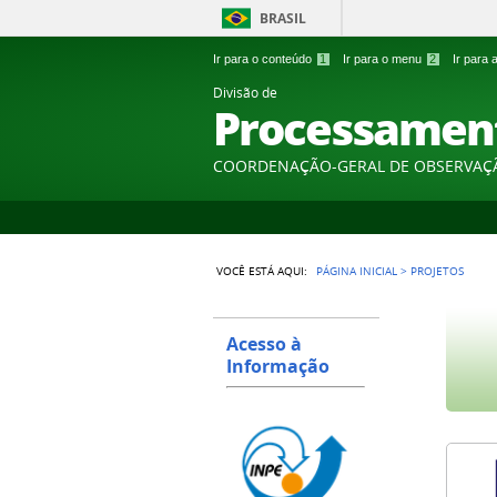
BRASIL
Ir para o conteúdo
1
Ir para o menu
2
Ir para
Divisão de
Processamen
COORDENAÇÃO-GERAL DE OBSERVAÇ
VOCÊ ESTÁ AQUI:
PÁGINA INICIAL
>
PROJETOS
Acesso à
Informação