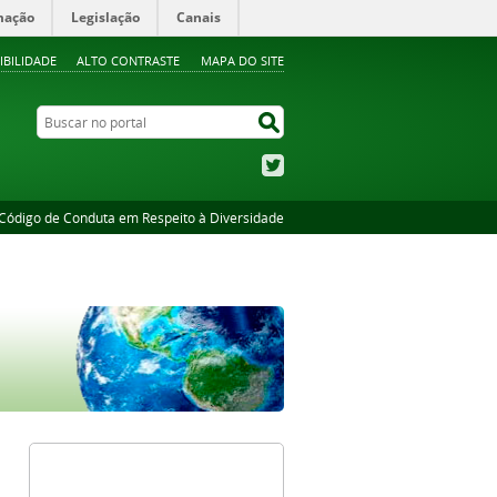
mação
Legislação
Canais
IBILIDADE
ALTO CONTRASTE
MAPA DO SITE
Buscar no portal
Buscar no portal
Twitter
Código de Conduta em Respeito à Diversidade